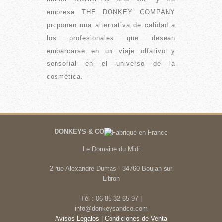
empresa THE DONKEY COMPANY
proponen una alternativa de calidad a
los profesionales que desean
embarcarse en un viaje olfativo y
sensorial en el universo de la
cosmética.
DONKEYS & CO
Le Domaine du Midi
2 rue Alexandre Dumas - 34760 Boujan sur
Libron
Tél : 06 85 32 65 97 |
info@donkeysandco.com
Avisos Legalos
|
Condiciones de Venta